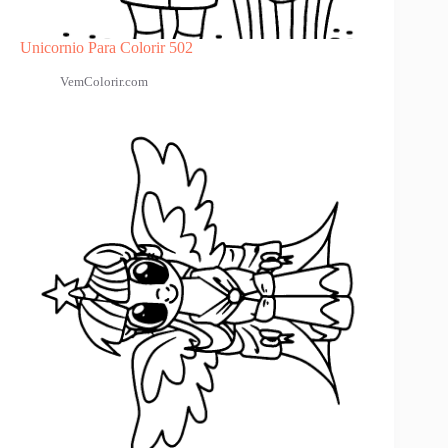
Unicornio Para Colorir 502
VemColorir.com