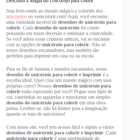
Descubra a Magia do Unicórnio para colorir
Seja bem-vindo ao mundo mágico e colorido dos
unicórnios
no vemcolorir.com! Aqui, você encontra
uma variedade incrível de
desenhos de unicórnio para
colorir
. Cada
desenho de unicórnio
foi criado
pensando em trazer diversão e estimular a criatividade.
Se você adora essas criaturas míticas, vai se encantar
com as opções de
unicórnio para colorir
. Não só
temos desenhos encantadores, mas também são
perfeitos para imprimir em casa ou na escola.
Para os fãs de fantasia e mundos encantados, nosso
desenho de unicórnio para colorir e imprimir
é a
escolha ideal. Quer criar um mundo mágico com suas
próprias cores? Nossos
desenhos de unicórnio para
colorir
estão esperando por você! Pegue seus lápis de
cor, canetinhas ou aquarelas e transforme um simples
desenho do unicórnio para colorir
em uma obra-
prima. Lembre-se, não há limites para a imaginação
quando se trata de unicórnios!
Com nosso site, você tem acesso fácil e rápido a vários
desenhos de unicórnio para colorir e imprimir
. Cada
unicórnio para colorir
é uma oportunidade de