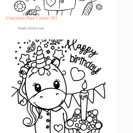
Unicornio Para Colorir 501
VemColorir.com