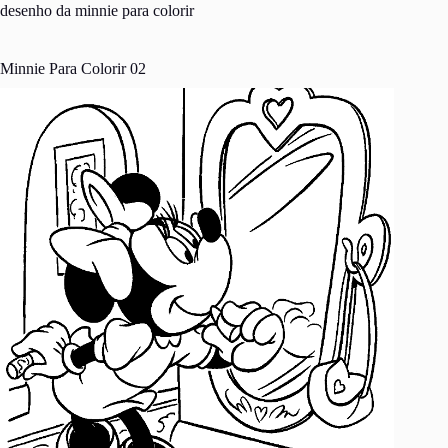
desenho da minnie para colorir
Minnie Para Colorir 02