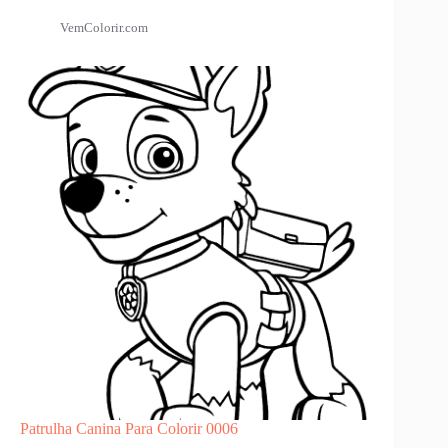
VemColorir.com
Patrulha Canina Para Colorir 0006