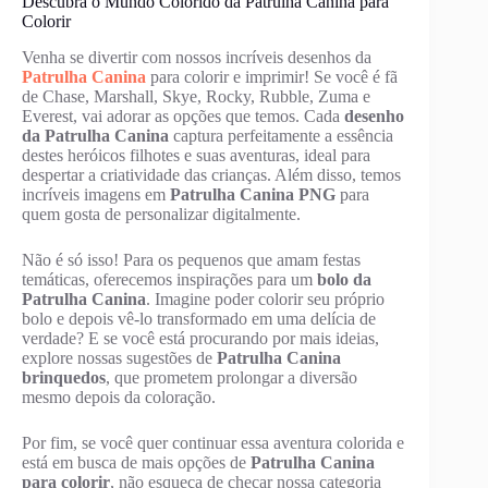
Descubra o Mundo Colorido da Patrulha Canina para
Colorir
Venha se divertir com nossos incríveis desenhos da
Patrulha Canina
para colorir e imprimir! Se você é fã
de Chase, Marshall, Skye, Rocky, Rubble, Zuma e
Everest, vai adorar as opções que temos. Cada
desenho
da Patrulha Canina
captura perfeitamente a essência
destes heróicos filhotes e suas aventuras, ideal para
despertar a criatividade das crianças. Além disso, temos
incríveis imagens em
Patrulha Canina PNG
para
quem gosta de personalizar digitalmente.
Não é só isso! Para os pequenos que amam festas
temáticas, oferecemos inspirações para um
bolo da
Patrulha Canina
. Imagine poder colorir seu próprio
bolo e depois vê-lo transformado em uma delícia de
verdade? E se você está procurando por mais ideias,
explore nossas sugestões de
Patrulha Canina
brinquedos
, que prometem prolongar a diversão
mesmo depois da coloração.
Por fim, se você quer continuar essa aventura colorida e
está em busca de mais opções de
Patrulha Canina
para colorir
, não esqueça de checar nossa categoria