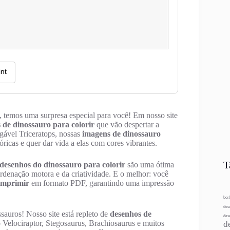
s, temos uma surpresa especial para você! Em nosso site
 de dinossauro para colorir
que vão despertar a
gável Triceratops, nossas
imagens de dinossauro
óricas e quer dar vida a elas com cores vibrantes.
T
desenhos do dinossauro para colorir
são uma ótima
rdenação motora e da criatividade. E o melhor: você
 imprimir
em formato PDF, garantindo uma impressão
bor
des
auros! Nosso site está repleto de
desenhos de
des
 Velociraptor, Stegosaurus, Brachiosaurus e muitos
d