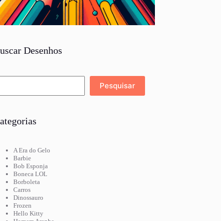
uscar Desenhos
Pesquisar
Pesquisar
ategorias
A Era do Gelo
Barbie
Bob Esponja
Boneca LOL
Borboleta
Carros
Dinossauro
Frozen
Hello Kitty