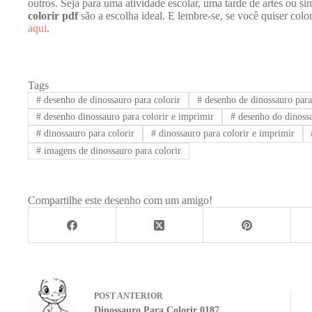
outros. Seja para uma atividade escolar, uma tarde de artes ou si
colorir pdf
são a escolha ideal. E lembre-se, se você quiser colo
aqui
.
Tags
#
desenho de dinossauro para colorir
#
desenho de dinossauro para
#
desenho dinossauro para colorir e imprimir
#
desenho do dinossa
#
dinossauro para colorir
#
dinossauro para colorir e imprimir
#
imagens de dinossauro para colorir
Compartilhe este desenho com um amigo!
POST
ANTERIOR
Dinossauro Para Colorir 0187