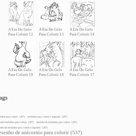
A Era Do Gelo
A Era Do Gelo
A Era Do Gelo
Para Colorir 12
Para Colorir 13
Para Colorir 14
A Era Do Gelo
A Era Do Gelo
A Era Do Gelo
Para Colorir 19
Para Colorir 18
Para Colorir 17
ags
boleta para colorir
(287)
borboleta para colorir e imprimir
(287)
enho borboleta para colorir
(287)
desenho de borboleta para colorir
(287)
enho de borboleta para colorir e imprimir
(287)
esenho de unicornio para colorir
(537)