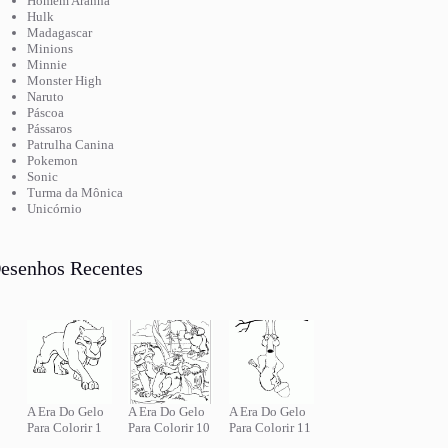
Homem Aranha
Hulk
Madagascar
Minions
Minnie
Monster High
Naruto
Páscoa
Pássaros
Patrulha Canina
Pokemon
Sonic
Turma da Mônica
Unicórnio
esenhos Recentes
A Era Do Gelo
A Era Do Gelo
A Era Do Gelo
Para Colorir 1
Para Colorir 10
Para Colorir 11