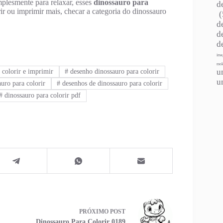
mplesmente para relaxar, esses
dinossauro para
d
rir ou imprimir mais, checar a categoria do dinossauro
(
d
d
d
ima
mol
u
 colorir e imprimir
#
desenho dinossauro para colorir
u
uro para colorir
#
desenhos de dinossauro para colorir
#
dinossauro para colorir pdf
PRÓXIMO
POST
Dinossauro Para Colorir 0189