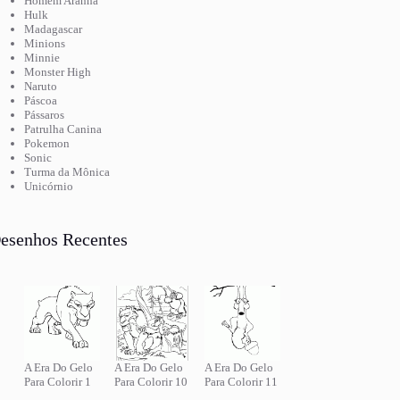
Homem Aranha
Hulk
Madagascar
Minions
Minnie
Monster High
Naruto
Páscoa
Pássaros
Patrulha Canina
Pokemon
Sonic
Turma da Mônica
Unicórnio
esenhos Recentes
A Era Do Gelo
A Era Do Gelo
A Era Do Gelo
Para Colorir 1
Para Colorir 10
Para Colorir 11