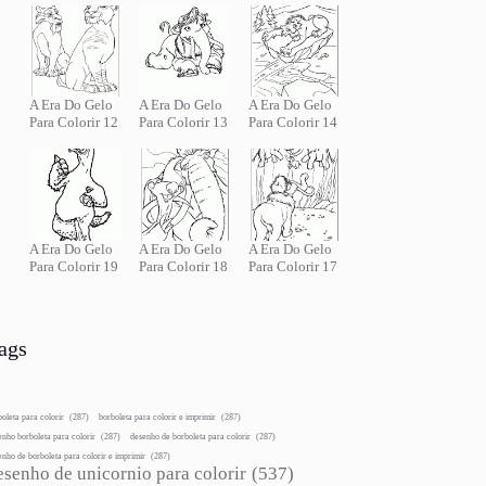
A Era Do Gelo
A Era Do Gelo
A Era Do Gelo
Para Colorir 12
Para Colorir 13
Para Colorir 14
A Era Do Gelo
A Era Do Gelo
A Era Do Gelo
Para Colorir 19
Para Colorir 18
Para Colorir 17
ags
boleta para colorir
(287)
borboleta para colorir e imprimir
(287)
enho borboleta para colorir
(287)
desenho de borboleta para colorir
(287)
enho de borboleta para colorir e imprimir
(287)
esenho de unicornio para colorir
(537)