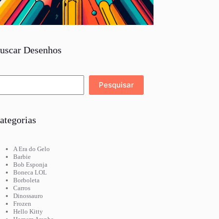
uscar Desenhos
Pesquisar
Pesquisar
ategorias
A Era do Gelo
Barbie
Bob Esponja
Boneca LOL
Borboleta
Carros
Dinossauro
Frozen
Hello Kitty