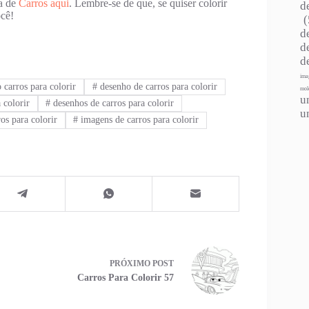
ia de
Carros aqui
. Lembre-se de que, se quiser colorir
d
cê!
(
d
d
d
ima
carros para colorir
#
desenho de carros para colorir
mol
u
 colorir
#
desenhos de carros para colorir
u
s para colorir
#
imagens de carros para colorir
PRÓXIMO
POST
Carros Para Colorir 57