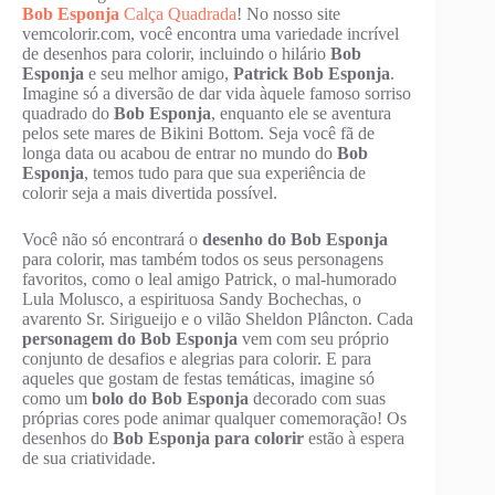
Bob Esponja
Calça Quadrada
! No nosso site
vemcolorir.com, você encontra uma variedade incrível
de desenhos para colorir, incluindo o hilário
Bob
Esponja
e seu melhor amigo,
Patrick Bob Esponja
.
Imagine só a diversão de dar vida àquele famoso sorriso
quadrado do
Bob Esponja
, enquanto ele se aventura
pelos sete mares de Bikini Bottom. Seja você fã de
longa data ou acabou de entrar no mundo do
Bob
Esponja
, temos tudo para que sua experiência de
colorir seja a mais divertida possível.
Você não só encontrará o
desenho do Bob Esponja
para colorir, mas também todos os seus personagens
favoritos, como o leal amigo Patrick, o mal-humorado
Lula Molusco, a espirituosa Sandy Bochechas, o
avarento Sr. Sirigueijo e o vilão Sheldon Plâncton. Cada
personagem do Bob Esponja
vem com seu próprio
conjunto de desafios e alegrias para colorir. E para
aqueles que gostam de festas temáticas, imagine só
como um
bolo do Bob Esponja
decorado com suas
próprias cores pode animar qualquer comemoração! Os
desenhos do
Bob Esponja para colorir
estão à espera
de sua criatividade.