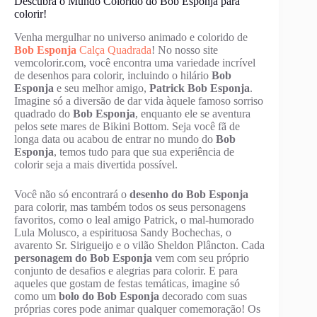
Descubra o Mundo Colorido do Bob Esponja para
colorir!
Venha mergulhar no universo animado e colorido de
Bob Esponja
Calça Quadrada
! No nosso site
vemcolorir.com, você encontra uma variedade incrível
de desenhos para colorir, incluindo o hilário
Bob
Esponja
e seu melhor amigo,
Patrick Bob Esponja
.
Imagine só a diversão de dar vida àquele famoso sorriso
quadrado do
Bob Esponja
, enquanto ele se aventura
pelos sete mares de Bikini Bottom. Seja você fã de
longa data ou acabou de entrar no mundo do
Bob
Esponja
, temos tudo para que sua experiência de
colorir seja a mais divertida possível.
Você não só encontrará o
desenho do Bob Esponja
para colorir, mas também todos os seus personagens
favoritos, como o leal amigo Patrick, o mal-humorado
Lula Molusco, a espirituosa Sandy Bochechas, o
avarento Sr. Sirigueijo e o vilão Sheldon Plâncton. Cada
personagem do Bob Esponja
vem com seu próprio
conjunto de desafios e alegrias para colorir. E para
aqueles que gostam de festas temáticas, imagine só
como um
bolo do Bob Esponja
decorado com suas
próprias cores pode animar qualquer comemoração! Os